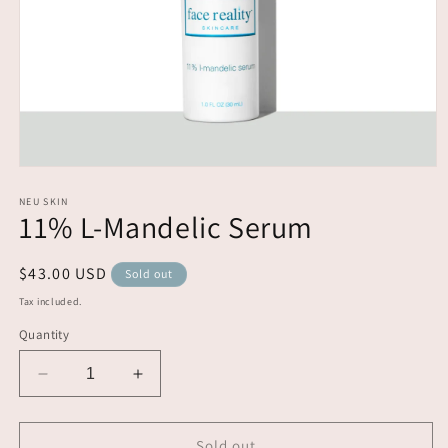
Open
media
1
NEU SKIN
11% L-Mandelic Serum
in
modal
Regular
$43.00 USD
Sold out
price
Tax included.
Quantity
Decrease
Increase
quantity
quantity
for
for
11%
11%
Sold out