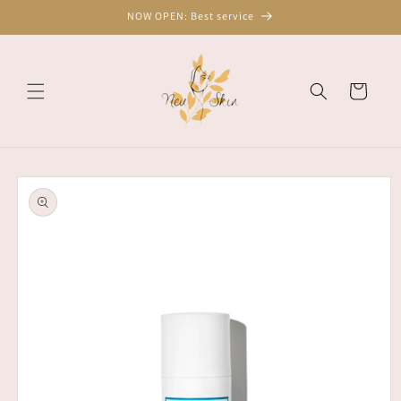
Skip to
NOW OPEN: Best service
content
Cart
Skip to
product
information