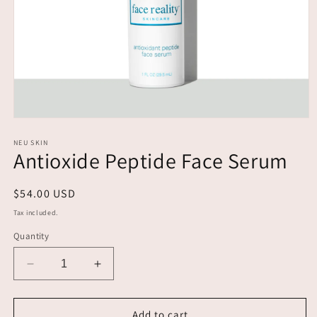
Open
media
1
NEU SKIN
Antioxide Peptide Face Serum
in
modal
Regular
$54.00 USD
price
Tax included.
Quantity
Decrease
Increase
quantity
quantity
for
for
Antioxide
Antioxide
Add to cart