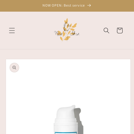
Skip to
NOW OPEN: Best service
content
Cart
Skip to
product
information