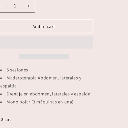
Decrease
Increase
quantity
quantity
for
for
Cuerpo
Cuerpo
Add to cart
en
en
equilibrio
equilibrio
5 sesiones
Maderoterapia Abdomen, laterales y
espalda
Drenaje en abdomen, laterales y espalda
Mono polar (3 máquinas en una)
Share