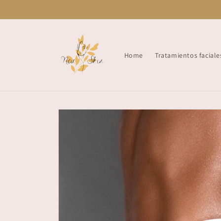
Skip to
content
Home
Tratamientos faciale
Skip to
product
information