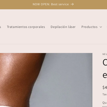
NOW OPEN: Best service
s
Tratamientos corporales
Depilación láser
Productos
NEU
e
R
$
pr
Tax
Qua