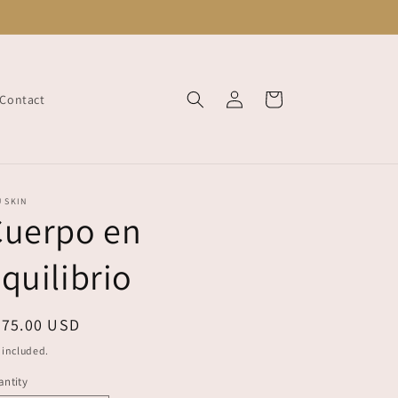
Log
Cart
Contact
in
 SKIN
Cuerpo en
quilibrio
egular
475.00 USD
ice
 included.
ntity