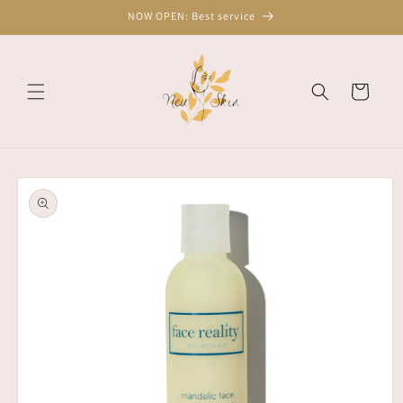
Skip to
NOW OPEN: Best service
content
Cart
Skip to
product
information