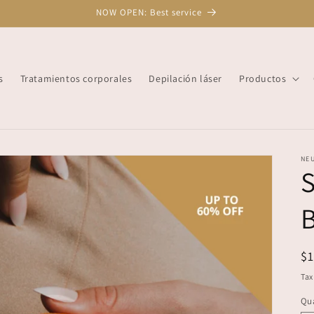
NOW OPEN: Best service
s
Tratamientos corporales
Depilación láser
Productos
NEU
S
B
R
$
pr
Tax
Qua