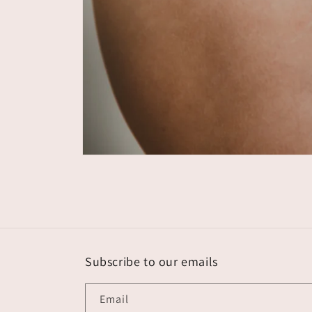
Open
media
1
in
modal
Subscribe to our emails
Email