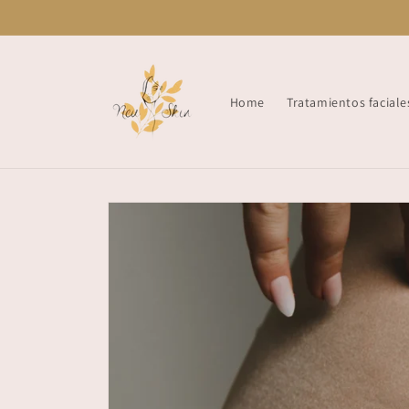
Skip to
content
Home
Tratamientos faciale
Skip to
product
information