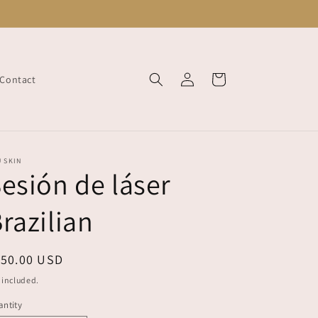
Log
Cart
Contact
in
 SKIN
esión de láser
razilian
egular
150.00 USD
ice
 included.
ntity